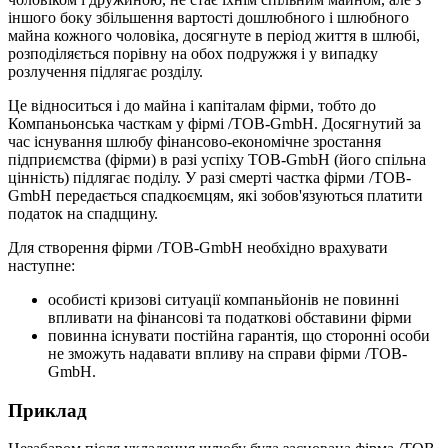
іншого боку збільшення вартості дошлюбного і шлюбного
майна кожного чоловіка, досягнуте в період життя в шлюбі,
розподіляється порівну на обох подружжя і у випадку
розлучення підлягає розділу.
Це відноситься і до майна і капіталам фірми, тобто до
Компаньонська часткам у фірмі /ТОВ-GmbH. Досягнутий за
час існування шлюбу фінансово-економічне зростання
підприємства (фірми) в разі успіху ТОВ-GmbH (його спільна
цінність) підлягає поділу. У разі смерті частка фірми /ТОВ-
GmbH передається спадкоємцям, які зобов'язуються платити
податок на спадщину.
Для створення фірми /ТОВ-GmbH необхідно врахувати
наступне:
особисті кризові ситуації компаньйонів не повинні
впливати на фінансові та податкові обставини фірми
повинна існувати постійна гарантія, що сторонні особи
не зможуть надавати впливу на справи фірми /ТОВ-
GmbH.
Приклад