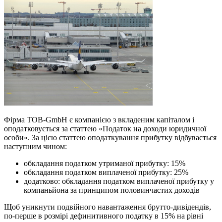
Фірма ТОВ-GmbH є компанією з вкладеним капіталом і
оподатковується за статтею «Податок на доходи юридичної
особи». За цією статтею оподаткування прибутку відбувається
наступним чином:
обкладання податком утриманої прибутку: 15%
обкладання податком виплаченої прибутку: 25%
додатково: обкладання податком виплаченої прибутку у
компаньйона за принципом половинчастих доходів
Щоб уникнути подвійного навантаження брутто-дивідендів,
по-перше в розмірі дефинитивного податку в 15% на рівні