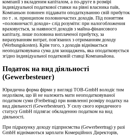
компанії з вкладеним капіталом, а по-друге в розмірі
індивідуальної податкової ставки на рівні власника паїв,
Компаньон повинен піддавати оподаткуванню свій прибуток
по т . н. принципом половинчастих доходів. Під поняттям
«половинчасті доходи» слід розуміти: при налогобложения
враховується, за наявності доходів з майна-фінансового
капіталу, лише половина виплаченої прибутку, за
вирахуванням витрат, пов'язаних з отриманням доходу
(Werbungskosten). Крім того, з доходів віднімається
неоподатковувана сума для заощаджень, яка оподатковується
згідно індивідуальної податковій ставці Компаньйона.
Податок на вид діяльності
(Gewerbesteuer)
Юридична форма фірми у вигляді ТОВ-GmbH володіє тим
недоліком, що їй не належить мати неоподатковуваної
податком суми (Freibetrag) при виявленні розміру податку на
вид діяльності (Gewerbesteuer). У силу свого юридичного
статусу GmbH підлягає обкладенню податком на вид
діяльності.
При підрахунку доходу підприємства (Gewerbeertrag) у разі
GmbH віднімаються зарплати Комерційних Директорів,