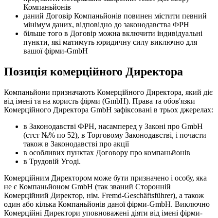
Компаньйонів
даний Договір Компаньйонів повинен містити певний
мінімум даних, відповідно до законодавства ФРН
більше того в Договір можна включити індивідуальні
пункти, які матимуть юридичну силу виключно для
вашої фірми-GmbH
Позиція комерційного Директора
Компаньйони призначають Комерційного Директора, який діє
від імені та на користь фірми (GmbH). Права та обов'язки
Комерційного Директора GmbH зафіксовані в трьох джерелах:
в Законодавстві ФРН, насамперед у Законі про GmbH
(стст №% по 52), в Торговому Законодавстві, і почасти
також в Законодавстві про акції
в особливих пунктах Договору про компаньйонів
в Трудовій Угоді.
Комерційним Директором може бути призначено і особу, яка
не є Компаньйоном GmbH (так званий Сторонній
Комерційний Директор, нім. Fremd-Geschäftsführer), а також
один або кілька Компаньйонів даної фірми-GmbH. Виключно
Комерційні Директори уповноважені діяти від імені фірми-