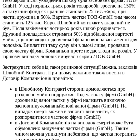
Незабаром після укладення шлюбу була заснована фірма /ТОВ-
GmbH. У ході перших трьох років товарообіг зростає на 150%,
а статутний фонд як і раніше становить 25 тис. Євро, при
частці дружина в 50%. Вартість частки ТОВ-GmbH тим часом
становить 125 тис. Євро. Шлюбний контракт укладений не
був. Після закінчення чотирьох років шлюб розривається.
Дружині покладається отримати 50% від збільшеної вартості
майна, що призводить до великої фінансової навантаженні для
чоловіка. Виплатити таку суму він в змозі лише, продавши
свою частку фірми. Компаньон проте не дає згоди на розділ. У
гіршому випадку чоловік вибуває з фірми /ТОВ-GmbH.
Застрахувати себе від такої ризикової ситуації можна, заклювів
Шлюбний Контракт. При цьому важливо також внести в
Договір Компаньйонів примітка:
в Шлюбному Контракті сторони домовляються про
роздільне майно подружжя. Тоді частка у фірмі (GmbH) і
доходи від даної частки у фірмі належать виключно
засновнику-компаньйонові даної фірми (GmbH). На
випадок смерті можна в заповіті визначити, як
розпорядитися з часткою фірми (GmbH)
в Договорі Компаньйонів на випадок смерті може бути
обумовлено вилучення частки фірми (GmbH). Таким
чином можна уникнути небезпеки, що частка потрапить
до стороннім особам.