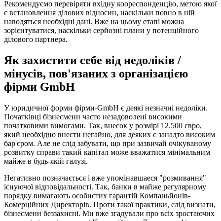
Рекомендуємо перевіряти вхідну коореспонденцію, метою якої
є встановлення ділових відносин, наскільки повно в ній
наводяться необхідні дані. Вже на цьому етапі можна
зорієнтуватися, наскільки серйозні плани у потенційного
ділового партнера.
Як захистити себе від недоліків /
мінусів, пов'язаних з організацією
фірми GmbH
У юридичної форми фірми-GmbH є деякі незначні недоліки.
Початківці бізнесмени часто незадоволені високими
початковими вимогами. Так, внесок у розмірі 12.500 євро,
який необхідно внести негайно, для деяких є занадто високим
бар'єром. Але не слід забувати, що при зазвичай очікуваному
розвитку справи такий капітал може вважатися мінімальним
майже в будь-якій галузі.
Негативно позначається і вже упомінавшаеся "розмивання"
існуючої відповідальності. Так, банки в майже регулярному
порядку вимагають особистих гарантій Компаньйонів-
Комерційних Директорів. Проти такої практики, слід визнати,
бізнесмени беззахисні. Ми вже згадували про всіх зростаючих