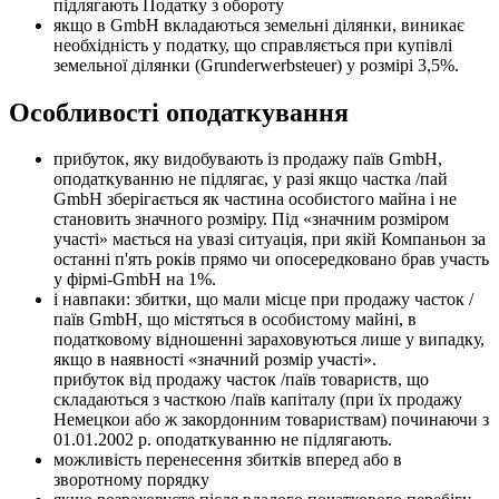
підлягають Податку з обороту
якщо в GmbH вкладаються земельні ділянки, виникає
необхідність у податку, що справляється при купівлі
земельної ділянки (Grunderwerbsteuer) у розмірі 3,5%.
Особливості оподаткування
прибуток, яку видобувають із продажу паїв GmbH,
оподаткуванню не підлягає, у разі якщо частка /пай
GmbH зберігається як частина особистого майна і не
становить значного розміру. Під «значним розміром
участі» мається на увазі ситуація, при якій Компаньон за
останні п'ять років прямо чи опосередковано брав участь
у фірмі-GmbH на 1%.
і навпаки: збитки, що мали місце при продажу часток /
паїв GmbH, що містяться в особистому майні, в
податковому відношенні зараховуються лише у випадку,
якщо в наявності «значний розмір участі».
прибуток від продажу часток /паїв товариств, що
складаються з часткою /паїв капіталу (при їх продажу
Немецкои або ж закордонним товариствам) починаючи з
01.01.2002 р. оподаткуванню не підлягають.
можливість перенесення збитків вперед або в
зворотному порядку