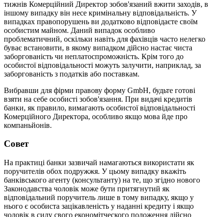
тижнів Комерційний Директор зобов'язаний вжити заходів, в
іншому випадку він несе кримінальну відповідальність. У
випадках правопорушень ви додатково відповідаєте своїм
особистим майном. Даний випадок особливо
проблематичний, оскільки навіть для фахівців часто нелегко
буває встановити, в якому випадком дійсно настає чиста
заборгованість чи неплатоспроможність. Крім того до
особистої відповідальності можуть залучити, наприклад, за
заборгованість з податків або поставкам.
Вибравши для фірми правову форму GmbH, будьте готові
взяти на себе особисті зобов'язання. При видачі кредитів
банки, як правило, вимагають особистої відповідальності
Комерційного Директора, особливо якщо мова йде про
компаньйонів.
Cовет
На практиці банки зазвичай намагаються використати як
поручителів обох подружжя. У цьому випадку вкажіть
банківського агенту (консультанту) на те, що згідно нового
Законодавства чоловік може бути притягнутий як
відповідальний поручитель лише в тому випадку, якщо у
нього є особиста зацікавленість у наданні кредиту і якщо
чоловік в силу свого економітческого положення дійсно