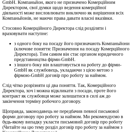
GmbH. Компаньйон, якого не призначено Комерційним
Директором, свої думки щодо ведення комерційної
діяльності може висловлювати виключно як вирішення всіх
Компаньйонів, не маючи права давати власні вказівки.
Стосовно Комерційного Директора слід розділяти і
враховувати наступне:
з одного боку на посаду його призначають Компаньйони
(ключове поняття: Призначення на посаду Комерційного
Директора). Тим самим він стає органом юридичного
представництва фірми-GmbH.
з іншого боку він влаштовується на роботу до фірми-
GmbH як службовець, укладаючи з цією метою з
фірмою-GmbH договір про роботу за наймом.
Слід чітко розрізняти ці два поняття. Так, Комерційного
Директора, хоч і можна відкликати з посади, проте його
контракт як службовця може залишатися в силі аж до
закінчення терміну робочого договору.
Щоправда, законодавець не передбачив певної письмової
форми договору про роботу за наймом. Ми рекомендуємо в
будь-якому випадку укласти письмовий договір про роботу
(Читайте на цю тему розділ договір про роботу за наймом з