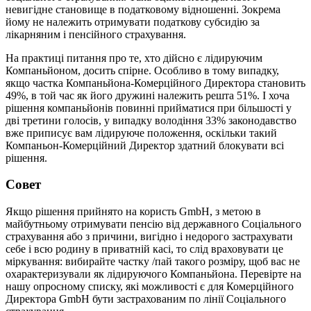
невигідне становище в податковому відношенні. Зокрема
йому не належить отримувати податкову субсидію за
лікарняним і пенсійного страхування.
На практиці питання про те, хто дійсно є лідируючим
Компаньйоном, досить спірне. Особливо в тому випадку,
якщо частка Компаньйона-Комерційного Директора становить
49%, в той час як його дружині належить решта 51%. І хоча
рішення компаньйонів повинні прийматися при більшості у
дві третини голосів, у випадку володіння 33% законодавство
вже приписує вам лідируюче положення, оскільки такий
Компаньон-Комерційний Директор здатний блокувати всі
рішення.
Cовет
Якщо рішення прийнято на користь GmbH, з метою в
майбутньому отримувати пенсію від державного Соціального
страхування або з причини, вигідно і недорого застрахувати
себе і всю родину в приватній касі, то слід враховувати це
міркування: вибирайте частку /пай такого розміру, щоб вас не
охарактеризували як лідируючого Компаньйона. Перевірте на
нашу опросному списку, які можливості є для Комерційного
Директора GmbH бути застрахованим по лінії Соціального