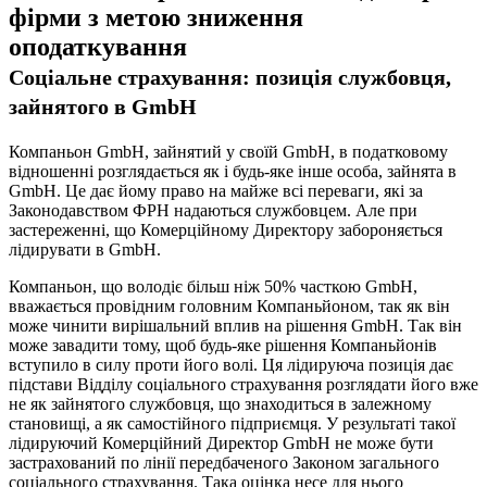
фірми з метою зниження
оподаткування
Соціальне страхування: позиція службовця,
зайнятого в GmbH
Компаньон GmbH, зайнятий у своїй GmbH, в податковому
відношенні розглядається як і будь-яке інше особа, зайнята в
GmbH. Це дає йому право на майже всі переваги, які за
Законодавством ФРН надаються службовцем. Але при
застереженні, що Комерційному Директору забороняється
лідирувати в GmbH.
Компаньон, що володіє більш ніж 50% часткою GmbH,
вважається провідним головним Компаньйоном, так як він
може чинити вирішальний вплив на рішення GmbH. Так він
може завадити тому, щоб будь-яке рішення Компаньйонів
вступило в силу проти його волі. Ця лідируюча позиція дає
підстави Відділу соціального страхування розглядати його вже
не як зайнятого службовця, що знаходиться в залежному
становищі, а як самостійного підприємця. У результаті такої
лідируючий Комерційний Директор GmbH не може бути
застрахований по лінії передбаченого Законом загального
соціального страхування. Така оцінка несе для нього