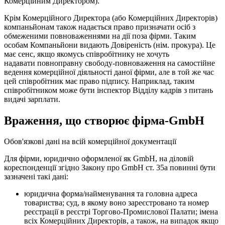
Комерційним Директором).
Крім Комерційного Директора (або Комерційних Директорів)
компаньйонам також надається право призначати осіб з
обмеженими повноваженнями на дії поза фірми. Таким
особам Компаньйони видають Довіреність (нім. прокура). Це
має сенс, якщо якомусь співробітнику не хочуть
надавати повноправну свободу-повноваження на самостійне
ведення комерційної діяльності даної фірми, але в той же час
цей співробітник має право підпису. Наприклад, таким
співробітником може бути інспектор Відділу кадрів з питань
видачі зарплати.
Враження, що створює фірма-GmbH
Обов'язкові дані на всій комерційної документації
Для фірми, юридично оформленої як GmbH, на діловій
кореспонденції згідно Закону про GmbH ст. 35а повинні бути
зазначені такі дані:
юридична форма/найменування та головна адреса
товариства; суд, в якому воно зареєстровано та номер
реєстрації в реєстрі Торгово-Промислової Палати; імена
всіх Комерційних Директорів, а також, на випадок якщо