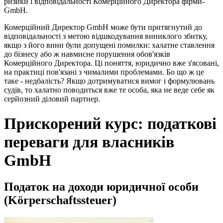
ризики і відповідальності Комерційного Директора фірми-
GmbH.
Комерційний Директор GmbH може бути притягнутий до
відповідальності з метою відшкодування виниклого збитку,
якщо з його вини були допущені помилки: халатне ставлення
до бізнесу або ж навмисне порушення обов'язків
Комерційного Директора. Ці поняття, юридично вже з'ясовані,
на практиці пов'язані з чималими проблемами. Бо що ж це
таке - недбалість? Якщо дотримуватися вимог і формулювань
судів, то халатно поводиться вже те особа, яка не веде себе як
серйозний діловий партнер.
Прискорений курс: податкові
переваги для власників
GmbH
Податок на доходи юридичної особи
(Körperschaftssteuer)