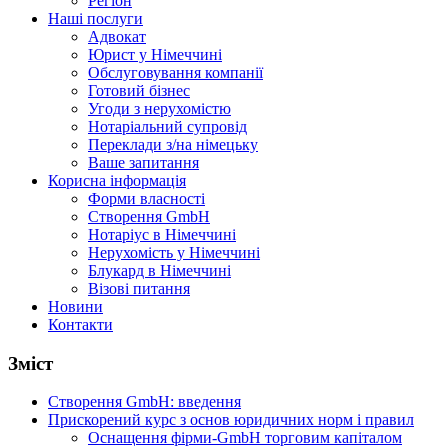
Регіон
Наші послуги
Адвокат
Юрист у Німеччині
Обслуговування компанії
Готовий бізнес
Угоди з нерухомістю
Нотаріальний супровід
Переклади з/на німецьку
Ваше запитання
Корисна інформація
Форми власності
Створення GmbH
Нотаріус в Німеччині
Нерухомість у Німеччині
Блукард в Німеччині
Візові питання
Новини
Контакти
Зміст
Створення GmbH: введення
Прискорений курс з основ юридичних норм і правил
Оснащення фірми-GmbH торговим капіталом