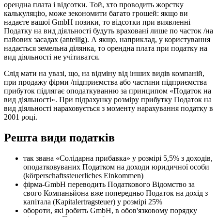
орендна плата і відсотки. Той, хто проводить жорстку
калькуляцію, може зекономити багато грошей: якщо ви
надаєте вашої GmbH позики, то відсотки при виявленні
Податку на вид діяльності будуть враховані лише по часток /на
пайових засадах (anteilig). А якщо, наприклад, у користування
надається земельна ділянка, то орендна плата при податку на
вид діяльності не учітиватся.
Слід мати на увазі, що, на відміну від інших видів компаній,
при продажу фірми /підприємства або частини підприємства
прибуток підлягає оподаткуванню за принципом «Податок на
вид діяльності». При підрахунку розміру прибутку Податок на
вид діяльності нараховується з моменту нарахування податку в
2001 році.
Решта види податків
так звана «Солідарна прибавка» у розмірі 5,5% з доходів,
оподатковуваних Податком на доходи юридичної особи
(körperschaftssteuerliches Einkommen)
фірма-GmbH переводить Податкового Відомство за
свого Компаньйона вже попередньо Податок на дохід з
капіталa (Kapitalertragsteuer) у розмірі 25%
обороти, які робить GmbH, в обов'язковому порядку