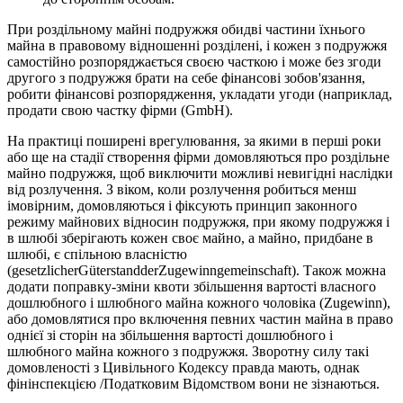
При роздільному майні подружжя обидві частини їхнього
майна в правовому відношенні розділені, і кожен з подружжя
самостійно розпоряджається своєю часткою і може без згоди
другого з подружжя брати на себе фінансові зобов'язання,
робити фінансові розпорядження, укладати угоди (наприклад,
продати свою частку фірми (GmbH).
На практиці поширені врегулювання, за якими в перші роки
або ще на стадії створення фірми домовляються про роздільне
майно подружжя, щоб виключити можливі невигідні наслідки
від розлучення. З віком, коли розлучення робиться менш
імовірним, домовляються і фіксують принцип законного
режиму майнових відносин подружжя, при якому подружжя і
в шлюбі зберігають кожен своє майно, а майно, придбане в
шлюбі, є спільною власністю
(gesetzlicherGüterstandderZugewinngemeinschaft). Також можна
додати поправку-зміни квоти збільшення вартості власного
дошлюбного і шлюбного майна кожного чоловіка (Zugewinn),
або домовлятися про включення певних частин майна в право
однієї зі сторін на збільшення вартості дошлюбного і
шлюбного майна кожного з подружжя. Зворотну силу такі
домовленості з Цивільного Кодексу правда мають, однак
фінінспекцією /Податковим Відомством вони не зізнаються.