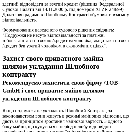
здатний відповідати за взятий кредит (рішення Федеральної
Судової Палати від 14.11.2000 р. під номером XI ZR 248/99).
Додатково радимо в Шлюбному Контракті обумовити взаємну
відповідальність.
Формулювання наведеного судового рішення свідчить:
"Подружжя не несуть відповідальності за платіжні
зобов'язання за позикою /кредитом чоловіка, якщо така позика
/кредит був узятий чоловіком в економічних цілях".
Захист свого приватного майна
шляхом укладання Шлюбного
контракту
Рекомендуємо захистити свою фірму /ТОВ-
GmbH і своє приватне майно шляхом
укладення Шлюбного контракту
Якщо подружжя не укладають Шлюбний Контракт, за
законодавством вони живуть в режимі майнових відносин, що
діють за принципом зростання майнової вартості. З одного
боку майно, що купується в період шлюбу відповідно
чоловіком і дружиною, не стає їхнім спільним майном, але з