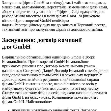
Заснування фірми GmbH за готівку), так і майном: товарами,
машинами, автомобілями, верстатами, земельними ділянками,
або ж засвідчити існування іншої фірми. Слід врахувати, що
речове майно вноситься в нову фірму GmbH за ринковою
ціною. При створенні GmbH необхідно
надати Реєстраційному суду ще до запису в Торговий реєстр,
так званий звіт про заснування фірми за допомогою майна.
Заснування: договір компанії
для GmbH
Вирішальною організаційної одиницею GmbH є Збори
Компаньйонів. При створенні GmbH Компаньйони
приймають рішення про Договір Компаньйонів (також
називається Статутом). Даний Договір Компанії є необхідною
складовою частиною фірми-GmbH в законному порядку. У
Договорі Компаньйони регулюють найважливіші справи
фірми-GmbH: питання про те, якою більшістю голосів у
майбутньому будeт прийматися рішення; хто і яку частку
Статутного капіталу бере на себе; під якою назвою виступати
фірмі-GmbH; на яких умовах Компаньйон може вибути з
фірми-GmbH. Найголовніше:
пред'явити нотаріально завірений текст Договору