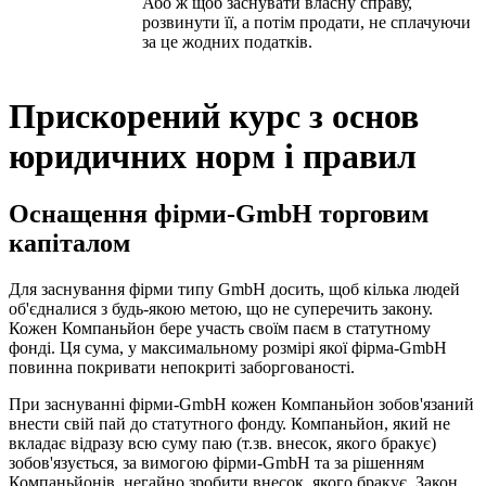
Або ж щоб заснувати власну справу,
розвинути її, а потім продати, не сплачуючи
за це жодних податків.
Прискорений курс з основ
юридичних норм і правил
Оснащення фірми-GmbH торговим
капіталом
Для заснування фірми типу GmbH досить, щоб кілька людей
об'єдналися з будь-якою метою, що не суперечить закону.
Кожен Компаньйон бере участь своїм паєм в статутному
фонді. Ця сума, у максимальному розмірі якої фірма-GmbH
повинна покривати непокриті заборгованості.
При заснуванні фірми-GmbH кожен Компаньйон зобов'язаний
внести свій пай до статутного фонду. Компаньйон, який не
вкладає відразу всю суму паю (т.зв. внесок, якого бракує)
зобов'язується, за вимогою фірми-GmbH та за рішенням
Компаньйонів, негайно зробити внесок, якого бракує. Закон