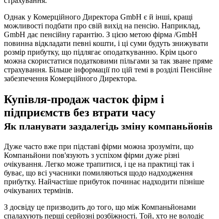
страхування.
Однак у Комерційного Директора GmbH є й інші, кращі
можливості подбати про свій вихід на пенсію. Наприклад,
GmbH дає пенсійну гарантію. З цією метою фірма /GmbH
повинна відкладати певні кошти, і ці суми будуть знижувати
розмір прибутку, що підлягає оподаткуванню. Крім цього
можна скористатися податковими пільгами за так зване пряме
страхування. Більше інформації по цій темі в розділі Пенсійне
забезпечення Комерційного Директора.
Купівля-продаж часток фірм і
підприємств без втрати часу
Як планувати заздалегідь зміну компаньйонів
Дуже часто вже при підставі фірми можна зрозуміти, що
Компаньйони пов'язують з успіхом фірми дуже різні
очікування. Легко може трапитися, і це на практиці так і
буває, що всі учасники помиляються щодо надходження
прибутку. Найчастіше прибуток починає надходити пізніше
очікуваних термінів.
З досвіду це призводить до того, що між Компаньйонами
спалахують перші серйозні розбіжності. Той, хто не володіє