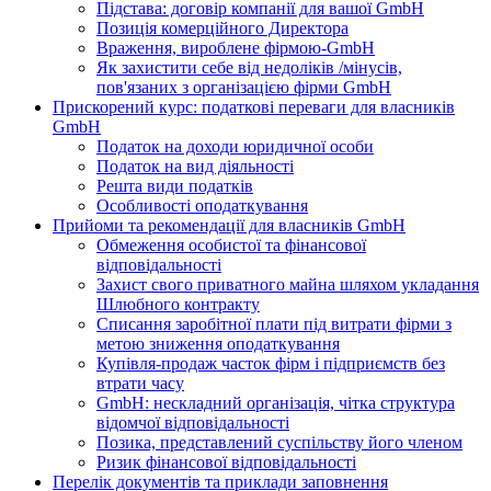
Підстава: договір компанії для вашої GmbH
Позиція комерційного Директора
Враження, вироблене фірмою-GmbH
Як захистити себе від недоліків /мінусів,
пов'язаних з організацією фірми GmbH
Прискорений курс: податкові переваги для власників
GmbH
Податок на доходи юридичної особи
Податок на вид діяльності
Решта види податків
Особливості оподаткування
Прийоми та рекомендації для власників GmbH
Обмеження особистої та фінансової
відповідальності
Захист свого приватного майна шляхом укладання
Шлюбного контракту
Списання заробітної плати під витрати фірми з
метою зниження оподаткування
Купівля-продаж часток фірм і підприємств без
втрати часу
GmbH: нескладний організація, чітка структура
відомчої відповідальності
Позика, представлений суспільству його членом
Ризик фінансової відповідальності
Перелік документів та приклади заповнення