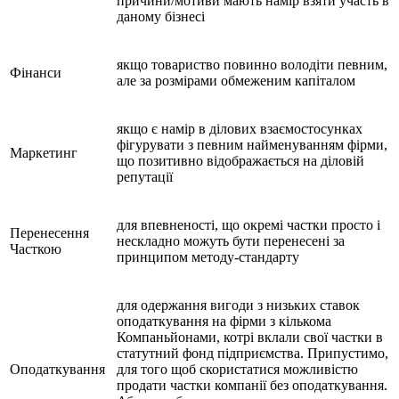
причини/мотиви мають намір взяти участь в
даному бізнесі
якщо товариство повинно володіти певним,
Фінанси
але за розмірами обмеженим капіталом
якщо є намір в ділових взаємостосунках
фігурувати з певним найменуванням фірми,
Маркетинг
що позитивно відображається на діловій
репутації
для впевненості, що окремі частки просто і
Перенесення
нескладно можуть бути перенесені за
Часткою
принципом методу-стандарту
для одержання вигоди з низьких ставок
оподаткування на фірми з кількома
Компаньйонами, котрі вклали свої частки в
статутний фонд підприємства. Припустимо,
Оподаткування
для того щоб скористатися можливістю
продати частки компанії без оподаткування.