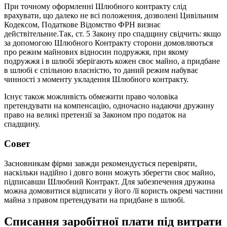
При точному оформленні Шлюбного контракту слід
врахувати, що далеко не всі положення, дозволені Цивільним
Кодексом, Податкове Відомство ФРН визнає
действітельние.Так, ст. 5 Закону про спадщину свідчить: якщо
за допомогою Шлюбного Контракту сторони домовляються
про режим майнових відносин подружжя, при якому
подружжя і в шлюбі зберігають кожен своє майно, а придбане
в шлюбі є спільною власністю, то даний режим набуває
чинності з моменту укладення Шлюбного контракту.
Існує також можливість обмежити право чоловіка
претендувати на компенсацію, одночасно надаючи дружину
право на великі претензії за Законом про податок на
спадщину.
Cовет
Засновникам фірми завжди рекомендується перевіряти,
наскільки надійно і довго вони можуть зберегти своє майно,
підписавши Шлюбний Контракт. Для забезпечення дружина
можна домовитися відписати у його /її користь окремі частини
майна з правом претендувати на придбане в шлюбі.
Списання заробітної плати під витрати