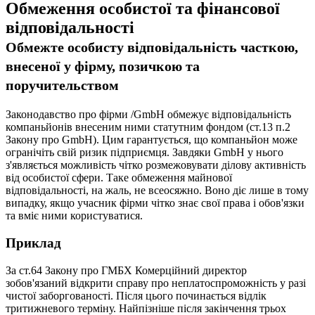
Обмеження особистої та фінансової
відповідальності
Обмежте особисту відповідальність часткою,
внесеної у фірму, позичкою та
поручительством
Законодавство про фірми /GmbH обмежує відповідальність
компаньйонів внесеним ними статутним фондом (ст.13 п.2
Закону про GmbH). Цим гарантується, що компаньйон може
огрaнічіть свій ризик підприємця. Завдяки GmbH у нього
з'являється можливість чітко розмежовувати ділову активність
від особистої сфери. Таке обмеження майнової
відповідальності, на жаль, не всеосяжно. Воно діє лише в тому
випадку, якщо учасник фірми чітко знає свої права і обов'язки
та вміє ними користуватися.
Приклад
За ст.64 Закону про ГМБХ Комерційний директор
зобов'язаний відкрити справу про неплатоспроможність у разі
чистої заборгованості. Після цього починається відлік
тритижневого терміну. Найпізніше після закінчення трьох