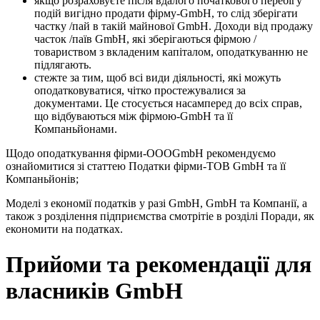
якщо розраховуєте після вдалого початкового перебігу
подій вигідно продати фірму-GmbH, то слід зберігати
частку /пай в такій майнової GmbH. Доходи від продажу
часток /паїв GmbH, які зберігаються фірмою /
товариством з вкладеним капіталом, оподаткуванню не
підлягають.
стежте за тим, щоб всі види діяльності, які можуть
оподатковуватися, чітко простежувалися за
документами. Це стосується насамперед до всіх справ,
що відбуваються між фірмою-GmbH та її
Компаньйонами.
Щодо оподаткування фірми-ОООGmbH рекомендуємо
ознайомитися зі статтею Податки фірми-ТОВ GmbH та її
Компаньйонів;
Моделі з економії податків у разі GmbH, GmbH та Компанії, а
також з розділення підприємства смотрітіе в розділі Поради, як
економити на податках.
Прийоми та рекомендації для
власників GmbH