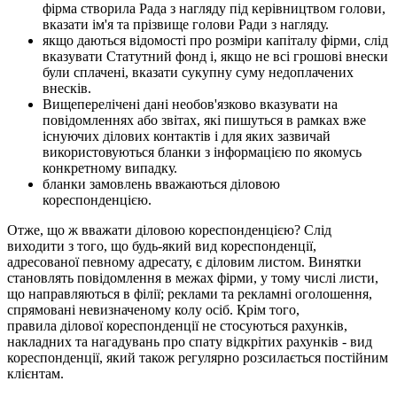
фірма створила Рада з нагляду під керівництвом голови,
вказати ім'я та прізвище голови Ради з нагляду.
якщо даються відомості про розміри капіталу фірми, слід
вказувати Статутний фонд і, якщо не всі грошові внески
були сплачені, вказати сукупну суму недоплачених
внесків.
Вищеперелічені дані необов'язково вказувати на
повідомленнях або звітах, які пишуться в рамках вже
існуючих ділових контактів і для яких зазвичай
використовуються бланки з інформацією по якомусь
конкретному випадку.
бланки замовлень вважаються діловою
кореспонденцією.
Отже, що ж вважати діловою кореспонденцією? Слід
виходити з того, що будь-який вид кореспонденції,
адресованої певному адресату, є діловим листом. Винятки
становлять повідомлення в межах фірми, у тому числі листи,
що направляються в філії; реклами та рекламні оголошення,
спрямовані невизначеному колу осіб. Крім того,
правила ділової кореспонденції не стосуються рахунків,
накладних та нагадувань про спату відкрітих рахунків - вид
кореспонденції, який також регулярно розсилається постійним
клієнтам.