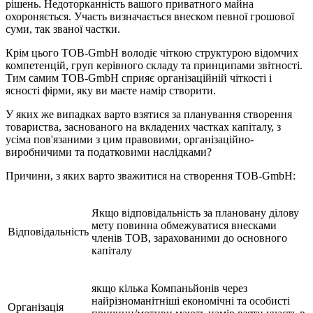
рішень. Недоторканність вашого приватного майна
охороняється. Участь визначається внеском певної грошової
суми, так званої частки.
Крім цього ТОВ-GmbH володіє чіткою структурою відомчих
компетенцій, груп керівного складу та принципами звітності.
Тим самим ТОВ-GmbH сприяє організаційній чіткості і
ясності фірми, яку ви маєте намір створити.
У яких же випадках варто взятися за планування створення
товариства, заснованого на вкладених частках капіталу, з
усіма пов'язаними з цим правовими, організаційно-
виробничими та податковими наслідками?
Причини, з яких варто зважитися на створення ТОВ-GmbH:
Якщо відповідальність за плановану ділову
мету повинна обмежуватися внесками
Відповідальність
членів ТОВ, зарахованими до основного
капіталу
якщо кілька Компаньйонів через
найрізноманітніші економічні та особисті
Організація