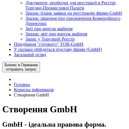
Документи, необхідні для реєстрації в Реєстрі
Торгово-Промислової Палати
Зразок: бланк заявки на реєстрацію фірми-GmbH
Зразок: рішення про призначення Комерційного
Директора
Звіт про внесок майном
Зразок: звіт про внесок майном
Запис у Торговий Реєстр
Придбання "готового" ​​ТОВ-GmbH
У скільки обійдеться підставу фірми (GmbH)
Загальний огляд
Бизнес в Германии
отправить запрос
Головна
Корисна інформація
Створення GmbH
Створення GmbH
GmbH - ідеальна правова форма.