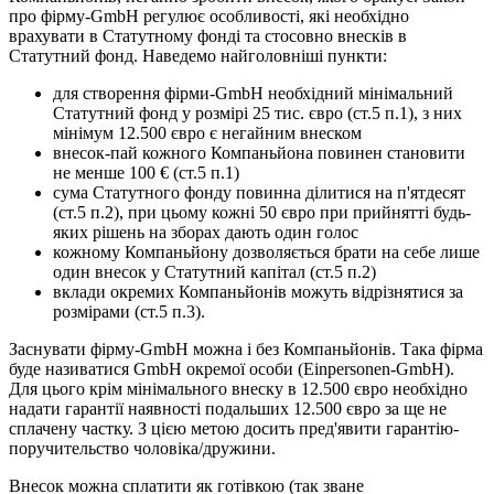
про фірму-GmbH регулює особливості, які необхідно
врахувати в Статутному фонді та стосовно внесків в
Статутний фонд. Наведемо найголовніші пункти:
для створення фірми-GmbH необхідний мінімальний
Статутний фонд у розмірі 25 тис. євро (ст.5 п.1), з них
мінімум 12.500 євро є негайним внеском
внесок-пай кожного Компаньйона повинен становити
не менше 100 € (ст.5 п.1)
сума Статутного фонду повинна ділитися на п'ятдесят
(ст.5 п.2), при цьому кожні 50 євро при прийнятті будь-
яких рішень на зборах дають один голос
кожному Компаньйону дозволяється брати на себе лише
один внесок у Статутний капітал (ст.5 п.2)
вклади окремих Компаньйонів можуть відрізнятися за
розмірами (ст.5 п.3).
Заснувати фірму-GmbH можна і без Компаньйонів. Така фірма
буде називатися GmbH окремої особи (Einpersonen-GmbH).
Для цього крім мінімального внеску в 12.500 євро необхідно
надати гарантії наявності подальших 12.500 євро за ще не
сплачену частку. З цією метою досить пред'явити гарантію-
поручительство чоловіка/дружини.
Внесок можна сплатити як готівкою (так зване