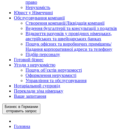
право
Нерухомість
Юрист у Німеччині
Обслуговування компанії
Створення компанії/Ліквідація компанії
Ведення бухгалтерії та консультації з податків
Відкриття рахунків у провідних німецьких,
австрійських та швейцарських банках
Пошук офісних та виробничих приміщень/
Надання корпоративної адреси та телефону
Підбір персоналу
Готовий бізнес
Угоди з нерухомістю
Пошук об’єктів нерухомості
Оформлення нерухомості
Управління та обслуговування
Нотаріальний супровід
Переклади з/на німецьку
Ваше запитання
Бизнес в Германии
отправить запрос
Головна