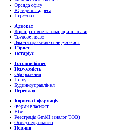
Оренда офісу
Юридична адреса
Персонал
Адвокат
Корпоративне та комерційне право
Трудове право
Закони про землю і нерухомості
Юрист
Нотаріус
Готовий бізнес
Нерухомість
Оформлення
Пошук
Будинкоуправління
Переклад
Корисна інформація
Форми власності
Візи
Реєстрація GmbH (аналог ТОВ)
Огляд нерухомості
Новини