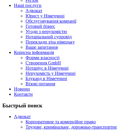
Регіон
Наші послуги
Адвокат
Юрист у Німеччині
Обслуговування компанії
Готовий бізнес
Угоди з нерухомістю
Нотаріальний супровід
Переклади з/на німецьку
Ваше запитання
Корисна інформація
Форми власності
Створення GmbH
Нотаріус в Німеччині
Нерухомість у Німеччині
Блукард в Німеччині
Візові питання
Новини
Контакти
Быстрый поиск
Адвокат
Корпоративне та комерційне право
Трудове, кримінальне, дорожньо-транспортне