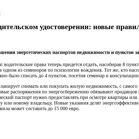
С
ительском удостоверении: новые правил
ношении энергетических паспортов недвижимости и пунктов 
одительские права теперь придется отдать, насобирав 8 пунктов,
 одном из семиноров по психологии вождения. Тот же, кто насо
но было списать до 4 пунктов, посетив семинар и консультации
планирует снимать или покупать жилую недвижимость, с самого н
 новые распоряжения по энергосбережению обязывают продавцов 
ический паспорт нужно предоставлять при осмотре квартиры или
у или новому владельцу. Новые указания делят энергоэффективно
ила может составить до 15 000 евро.