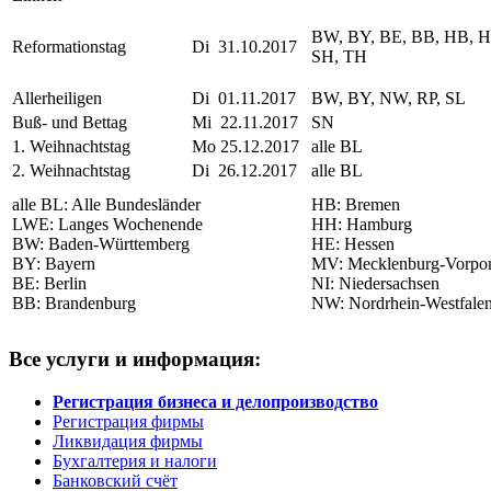
BW, BY, BE, BB, HB, HH
Reformationstag
Di 31.10.2017
SH, TH
Allerheiligen
Di 01.11.2017
BW, BY, NW, RP, SL
Buß- und Bettag
Mi 22.11.2017
SN
1. Weihnachtstag
Mo 25.12.2017
alle BL
2. Weihnachtstag
Di 26.12.2017
alle BL
alle BL: Alle Bundesländer
HB: Bremen
LWE: Langes Wochenende
HH: Hamburg
BW: Baden-Württemberg
HE: Hessen
BY: Bayern
MV: Mecklenburg-Vorp
BE: Berlin
NI: Niedersachsen
BB: Brandenburg
NW: Nordrhein-Westfale
Все услуги и информация:
Регистрация бизнеса и делопроизводство
Регистрация фирмы
Ликвидация фирмы
Бухгалтерия и налоги
Банковский счёт