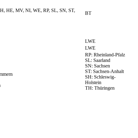
, HE, MV, NI, WE, RP, SL, SN, ST,
BT
LWE
LWE
RP: Rheinland-Pfalz
SL: Saarland
SN: Sachsen
ST: Sachsen-Anhalt
ommern
SH: Schleswig-
Holstein
n
TH: Thüringen