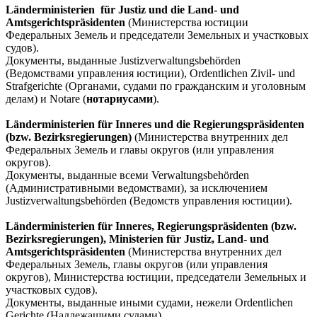
Länderministerien für Justiz und
die Land- und
Amtsgerichtspräsidenten
(Министерства юстиции
Федеральных Земель и председатели Земельных и участковых
судов).
Документы, выданные Justizverwaltungsbehörden
(Ведомствами управления юстиции), Ordentlichen Zivil- und
Strafgerichte (Органами, судами по гражданским и уголовным
делам) и Notare (
нотариусами
).
Länderministerien für Inneres und die Regierungspräsidenten
(bzw. Bezirksregierungen)
(Министерства внутренних дел
Федеральных Земель и главы округов (или управления
округов).
Документы, выданные всеми Verwaltungsbehörden
(Административными ведомствами), за исключением
Justizverwaltungsbehörden (Ведомств управления юстиции).
L
änderministerien
f
ür
Inneres
, Regierungspr
äsidenten
(bzw
.
Bezirksregierungen
), Ministerien
f
ür
Justiz
, Land
- und
Amtsgerichtspr
äsidenten
(Министерства внутренних дел
Федеральных Земель, главы округов (или управления
округов), Министерства юстиции, председатели Земельных и
участковых судов).
Документы, выданные иными судами, нежели Ordentlichen
Gerichte (Надлежащими судами).