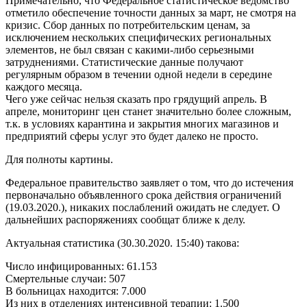
Примечательно, что Федеральное статистическое ведомство
отметило обеспечение точности данных за март, не смотря на
кризис. Сбор данных по потребительским ценам, за
исключением нескольких специфических региональных
элементов, не был связан с какими-либо серьезными
затруднениями. Статистические данные получают
регулярным образом в течении одной недели в середине
каждого месяца.
Чего уже сейчас нельзя сказать про грядущий апрель. В
апреле, мониторинг цен станет значительно более сложным,
т.к. в условиях карантина и закрытия многих магазинов и
предприятий сферы услуг это будет далеко не просто.
Для полноты картины.
Федеральное правительство заявляет о том, что до истечения
первоначально объявленного срока действия ограничений
(19.03.2020.), никаких послаблений ожидать не следует. О
дальнейших распоряжениях сообщат ближе к делу.
Актуальная статистика (30.30.2020. 15:40) такова:
Число инфицированных: 61.153
Смертельные случаи: 507
В больницах находится: 7.000
Из них в отделениях интенсивной терапии: 1.500