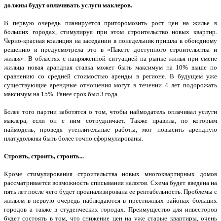
должны будут оплачивать услуги маклеров.
В первую очередь планируется приторомозить рост цен на жилье в
больших городах, стимулируя при этом строительство новых квартир.
Черно-красная коалиция на заседании в понедельник пришла к обоюдному
решению и предусмотрела это в «Пакете доступного строительства и
жилья». В областях с напряженной ситуацией на рынке жилья при смене
жильца новая арандная ставка может быть максимум на 10% выше по
сравнению со средней стоимостью аренды в регионе. В будущем уже
существующие арендные отношения могут в течении 4 лет подорожать
максимум на 15%. Ранее срок был 3 года.
Более того партии заботятся о том, чтобы наймодатель оплачивал услуги
маклера, если он с ним сотрудничает. Также правила, по которым
наймодель, проведя утеплительные работы, мог повысить арендную
платудолжны быть более точно сформулированы.
Строить, строить, строить...
Кроме стимулирования строительства новых многоквартирных домов
рассматривается возможность списывания налогов. Схема будет введена на
пять лет после чего будет проанализирована ее рентабельность. Проблемы с
жильем в первую очередь наблюдаются в престижных районах больших
городов а также в студенческих городах. Преимущество для инвесторов
будет состоять в том, что снижение цен на уже старые квартиры, очень