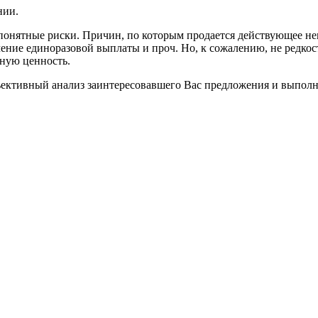
нии.
е понятные риски. Причин, по которым продается действующее н
чение единоразовой выплаты и проч. Но, к сожалению, не редкост
ьную ценность.
ъективный анализ заинтересовавшего Вас предложения и выполн