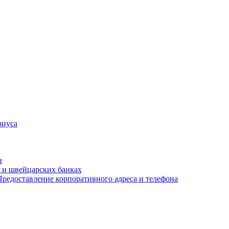
риуса
и
 и швейцарских банках
редоставление корпоративного адреса и телефона