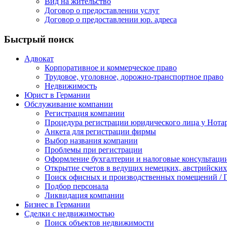
Вид на жительство
Договор о предоставлении услуг
Договор о предоставлении юр. адреса
Быстрый поиск
Адвокат
Корпоративное и коммерческое право
Трудовое, уголовное, дорожно-транспортное право
Недвижимость
Юрист в Германии
Обслуживание компании
Регистрация компании
Процедура регистрации юридического лица у Нота
Анкета для регистрации фирмы
Выбор названия компании
Проблемы при регистрации
Оформление бухгалтерии и налоговые консультаци
Открытие счетов в ведущих немецких, австрийских
Поиск офисных и производственных помещений / П
Подбор персонала
Ликвидация компании
Бизнес в Германии
Сделки с недвижимостью
Поиск объектов недвижимости